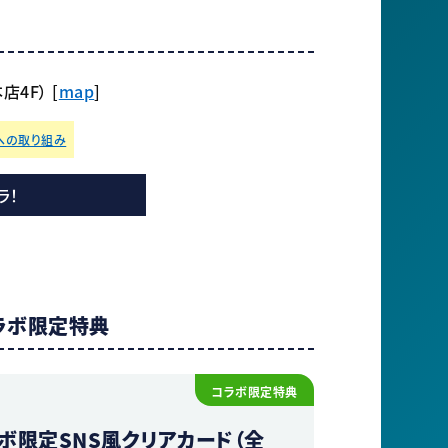
4F） [
map
]
への取り組み
ラ！
ラボ限定特典
コラボ限定特典
ボ限定SNS風クリアカード（全