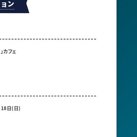
ション
卒」カフェ
18日(日)