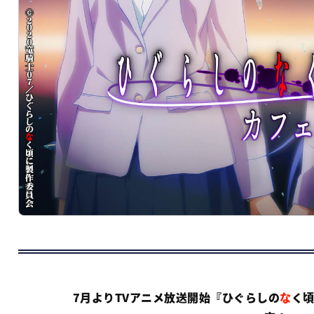
7月よりTVアニメ放送開始『ひぐらしの
な
く頃