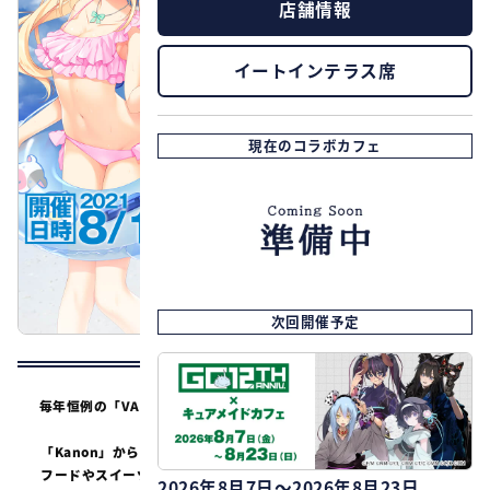
店舗情報
イートインテラス席
現在のコラボカフェ
次回開催予定
毎年恒例の「VA購買部」の開催を記念して、Key作品大集合のコラ
ボカフェが開催決定！
「Kanon」から「LOOPERS」までたくさんの作品をテーマにした
フードやスイーツ、ドリンクをご提供。コラボメニューご注文で限
2026年8月7日～2026年8月23日