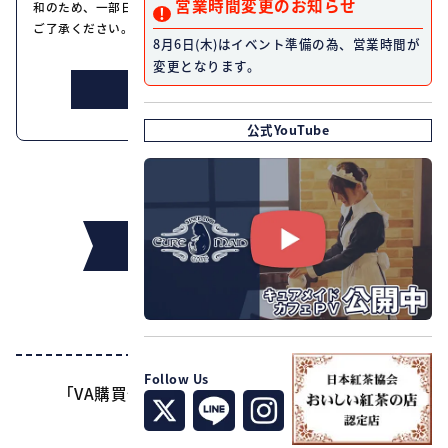
営業時間変更のお知らせ
和のため、一部日程の入場を整理券制とさせていただきます。何卒
ご了承ください。
8月6日(木)はイベント準備の為、営業時間が
変更となります。
詳しくはこちら
公式YouTube
インフォメーション
タイトル
Follow Us
「VA購買部出張所2021」開催記念 Keyカフェ