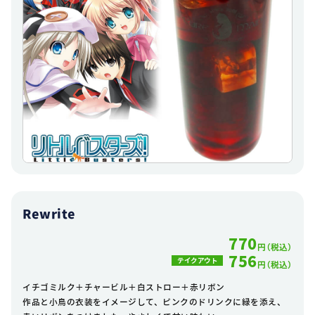
Rewrite
770
円（税込）
756
テイクアウト
円（税込）
イチゴミルク＋チャービル＋白ストロー＋赤リボン
作品と小鳥の衣装をイメージして、ピンクのドリンクに緑を添え、