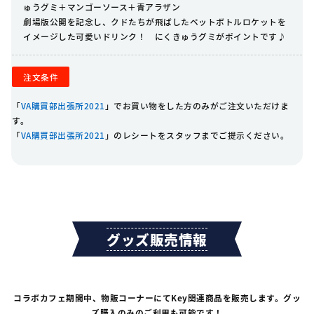
ゅうグミ＋マンゴーソース＋青アラザン
劇場版公開を記念し、クドたちが飛ばしたペットボトルロケットを
イメージした可愛いドリンク！ にくきゅうグミがポイントです♪
注文条件
「
VA購買部出張所2021
」でお買い物をした方のみがご注文いただけま
す。
「
VA購買部出張所2021
」のレシートをスタッフまでご提示ください。
グッズ販売情報
コラボカフェ期間中、物販コーナーにてKey関連商品を販売します。グッ
ズ購入のみのご利用も可能です！