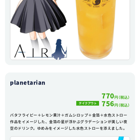
planetarian
770
円（税込）
756
テイクアウト
円（税込）
バタフライピー＋レモン果汁＋ガムシロップ＋金箔＋水色ストロー
作品をイメージした、金箔の星が浮かぶグラデーションが美しい夜
空のドリンク。ゆめみをイメージした水色ストローを添えました。