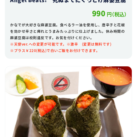
990
円（税込）
かなでが大好きな麻婆豆腐。食べるラー油を使用し、唐辛子と花椒
を効かせ辛さと痺れとうまみたっぷりに仕上げました。休み時間の
麻婆豆腐は校則違反です。お気を付けください。
※天使ver.への変更が可能です。※激辛 (変更は無料です)
※プラス￥220(税込)で白いご飯をお付けできます。