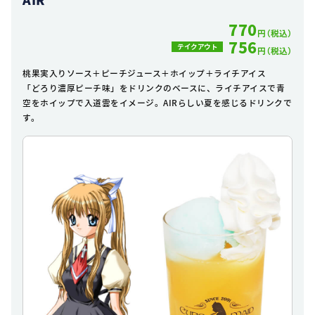
770
円（税込）
756
テイクアウト
円（税込）
桃果実入りソース＋ピーチジュース＋ホイップ＋ライチアイス
「どろり濃厚ピーチ味」をドリンクのベースに、ライチアイスで青
空をホイップで入道雲をイメージ。AIRらしい夏を感じるドリンクで
す。