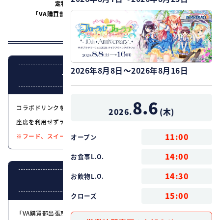
定特典もプレゼント！もちろん展示も！
「VA購買部」と一緒にこの夏もKey作品を堪能しよう♪
ご来店お待ちしております！
2026年8月8日～2026年8月16日
テイクアウトも同時開催！
8.6
コラボドリンクをお持ち帰りでもお楽しみいただけます。
2026.
(
木
)
座席を利用せずテイクアウトのみのご利用も可能です。
11:00
※フード、スイーツはテイクアウト対象外です。
オープン
14:00
お食事L.O.
14:30
お飲物L.O.
整理券配布について
15:00
クローズ
「VA購買部出張所2021」開催記念 Keyカフェにつきまして混雑緩