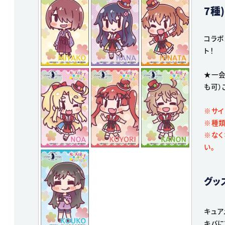
7種)
コラボ
ト！
★一会
も可）
※サイズ
※種類
※なく
い。
グッ
キュア
キバに