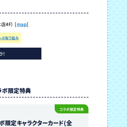
4F） [
map
]
への取り組み
ラ！
ラボ限定特典
コラボ限定特典
ボ限定キャラクターカード(全