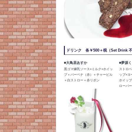
ドリンク 各￥500＋税（Set Drink 
■大鳥居あすか
■夢源
黒ゴマ練乳ソース×ミルク×ホイッ
ストロベ
プ＋バーベナ（赤）＋チャービル
ップ×ヨ
＋白ストロー＋赤リボン
ホイッ
ローバ