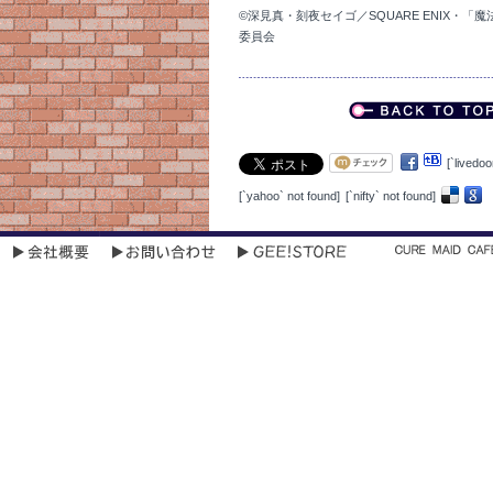
©深見真・刻夜セイゴ／SQUARE ENIX・
委員会
[`livedoo
[`yahoo` not found]
[`nifty` not found]