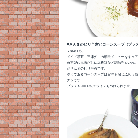
■さんまのピリ辛煮とコーンスープ（プラス
￥950＋税
メイド喫茶「三津矢」の朝食メニューをキュア
自家製の昆布だしに豆板醤など調味料をいれ、
ださんまのピリ辛煮です。
添えてあるコーンスープは旨味を閉じ込めた優
ナシです！
プラス￥200＋税でライスもつけられます。