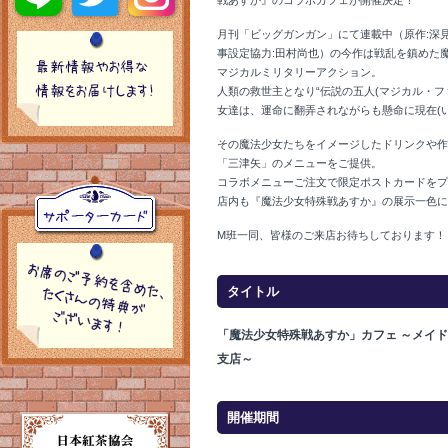
戦あすか』のコラボカフェが開催決定！
月刊「ビッグガンガン」にて連載中（原作:深
事設定協力:田村尚也）の今作は戦乱を鎮めた
マジカルミリタリーアクション。
人類の救世主となり“伝説の五人(マジカル・フ
女達は、運命に翻弄されながらも懸命に現在(
その魔法少女たちをイメージしたドリンクや作
「三津矢」のメニューをご提供。
コラボメニューご注文で限定ポストカードをプレ
店内も『魔法少女特殊戦あすか』の展示一色に
M班一同、皆様のご来店お待ちしております！
タイトル
「魔法少女特殊戦あすか」カフェ ～メイ
支店～
開催期間