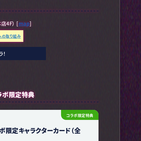
4F） [
map
]
への取り組み
ラ！
ラボ限定特典
コラボ限定特典
ボ限定キャラクターカード（全