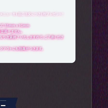
）
メニューを1品ご注文につき1枚プレゼント！
：55mm x 91mm
は選べません。
なり次第終了いたしますので、ご了承くださ
クアウトにも特典がつきます。
ュー