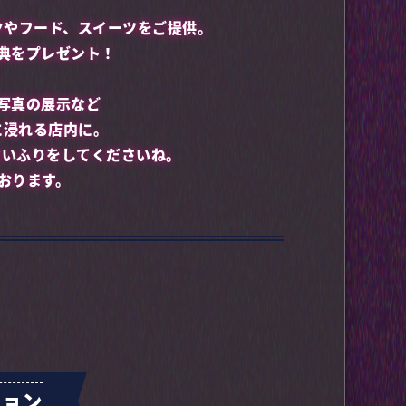
クやフード、スイーツをご提供。
典をプレゼント！
写真の展示など
に浸れる店内に。
ないふりをしてくださいね。
おります。
ション