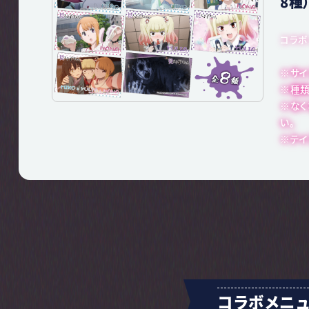
8種
コラボ
※サイズ
※種類
※なく
い。
※テイ
コラボメニ