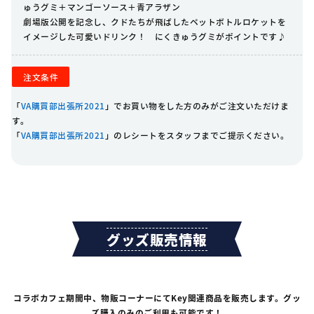
ゅうグミ＋マンゴーソース＋青アラザン
劇場版公開を記念し、クドたちが飛ばしたペットボトルロケットを
イメージした可愛いドリンク！ にくきゅうグミがポイントです♪
注文条件
「
VA購買部出張所2021
」でお買い物をした方のみがご注文いただけま
す。
「
VA購買部出張所2021
」のレシートをスタッフまでご提示ください。
グッズ販売情報
コラボカフェ期間中、物販コーナーにてKey関連商品を販売します。グッ
ズ購入のみのご利用も可能です！