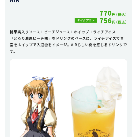
770
円（税込）
756
テイクアウト
円（税込）
桃果実入りソース＋ピーチジュース＋ホイップ＋ライチアイス
「どろり濃厚ピーチ味」をドリンクのベースに、ライチアイスで青
空をホイップで入道雲をイメージ。AIRらしい夏を感じるドリンクで
す。