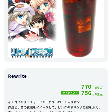
Rewrite
770
円（税込）
756
テイクアウト
円（税込）
イチゴミルク＋チャービル＋白ストロー＋赤リボン
作品と小鳥の衣装をイメージして、ピンクのドリンクに緑を添え、