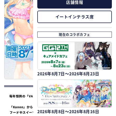
店舗情報
イートインテラス席
現在のコラボカフェ
2026年8月7日～2026年8月23日
毎年恒例の「VA購買部」の開催を記念して、Key作品大集合のコラ
ボカフェが開催決定！
「Kanon」から「LOOPERS」までたくさんの作品をテーマにした
2026年8月8日～2026年8月16日
フードやスイーツ、ドリンクをご提供。コラボメニューご注文で限