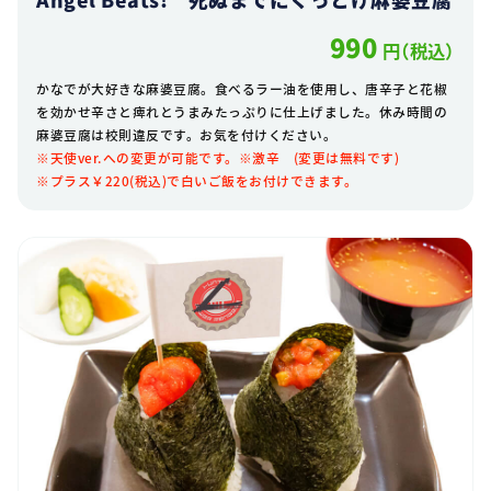
990
円（税込）
かなでが大好きな麻婆豆腐。食べるラー油を使用し、唐辛子と花椒
を効かせ辛さと痺れとうまみたっぷりに仕上げました。休み時間の
麻婆豆腐は校則違反です。お気を付けください。
※天使ver.への変更が可能です。※激辛 (変更は無料です)
※プラス￥220(税込)で白いご飯をお付けできます。