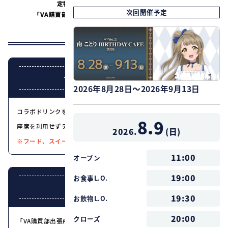
定特典もプレゼント！もちろん展示も！
次回開催予定
「VA購買部」と一緒にこの夏もKey作品を堪能しよう♪
ご来店お待ちしております！
テイクアウトも同時開催！
2026年8月28日～2026年9月13日
コラボドリンクをお持ち帰りでもお楽しみいただけます。
8.9
座席を利用せずテイクアウトのみのご利用も可能です。
2026.
(
日
)
※フード、スイーツはテイクアウト対象外です。
11:00
オープン
19:00
お食事L.O.
整理券配布について
19:30
お飲物L.O.
20:00
クローズ
「VA購買部出張所2021」開催記念 Keyカフェにつきまして混雑緩