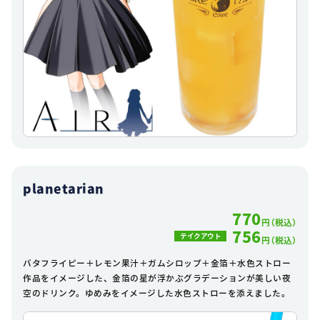
planetarian
770
円（税込）
756
テイクアウト
円（税込）
バタフライピー＋レモン果汁＋ガムシロップ＋金箔＋水色ストロー
作品をイメージした、金箔の星が浮かぶグラデーションが美しい夜
空のドリンク。ゆめみをイメージした水色ストローを添えました。