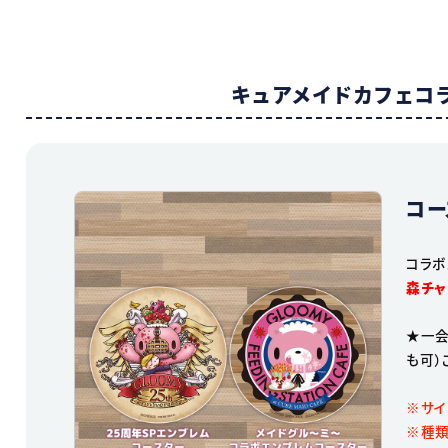
キュアメイドカフェコ
コー
コラボ
森チャ
★一会
も可）
※サイ
※種類