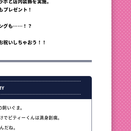
ラボと
店内装飾を実施。
もプレゼント！
ングも……！？
お祝いしちゃおう！！
MY
の
飼いぐま。
けで
ピティーくんは
満身創痍。
んだね。