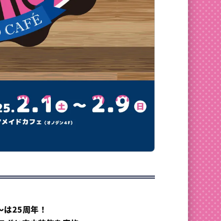
～は
25周年！