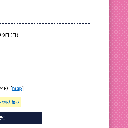
月9日（日）
F） [
map
]
への取り組み
ラ！