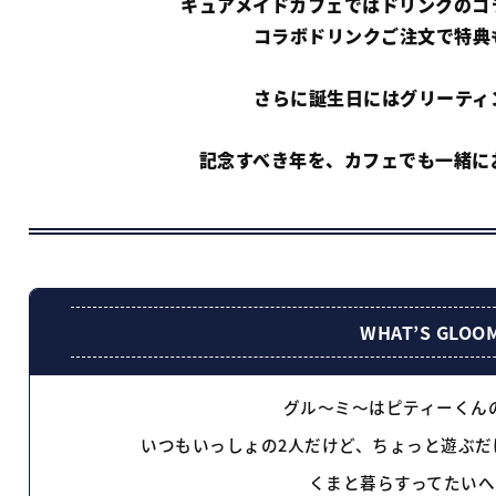
キュアメイドカフェでは
ドリンクの
コ
コラボドリンクご注文で
特典
さらに誕生日にはグリーティ
記念すべき年を、カフェでも
一緒に
WHAT’S GLOO
グル〜ミ〜はピティーくん
いつもいっしょの2人だけど、
ちょっと
遊
ぶだ
くまと暮らすって
たいへ