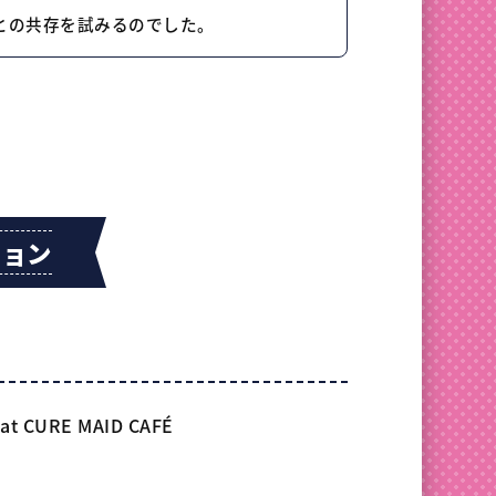
との
共存を
試みるのでした。
ション
at CURE MAID CAFÉ