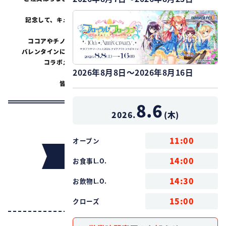
トア」を
記念して、
キュアメイドカフェでも
コラボカフェが開催決定！
ココアやチノ、
リゼたちを
イメージしたコラボドリンクや、
バレンタインに合わせた
コラボメニューを
ご用意いたしました。
コラボメニューご注文で限定特典もプレゼント！
2026年8月8日～2026年8月16日
皆様のお越しをお待ちしております♪
8.6
2026.
(
木
)
11:00
オープン
インフォメーション
14:00
お食事L.O.
14:30
お飲物L.O.
タイトル
15:00
クローズ