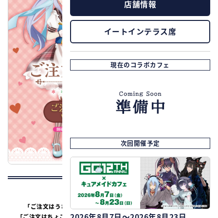
店舗情報
イートインテラス席
現在のコラボカフェ
次回開催予定
全国のジーストアにて
開催される
「ご注文はうさぎですか？ BLOOM」の
ポップアップショプ、
2026年8月7日～2026年8月23日
「ご注文はちょこれーとですか？ Valentine Collection in ジース