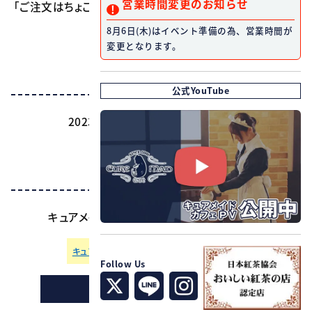
営業時間変更のお知らせ
「ご注文はちょこれーとですか？ Valentine Collection in
ジーストア」コラボカフェ
8月6日(木)はイベント準備の為、営業時間が
変更となります。
開催期間
公式YouTube
2023年2月10日(金)～2月26日(日)
開催店舗
キュアメイドカフェ（オノデン本店4F） [
map
]
キュアメイドカフェ 安全・安心への取り組み
Follow Us
お店の行き方はコチラ！