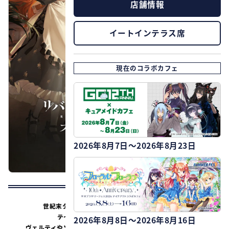
店舗情報
イートインテラス席
現在のコラボカフェ
2026年8月7日～2026年8月23日
世紀末タイムリバースRPG
『リバース：1999』の
テイクアウトドリンクの
コラボが開催！
2026年8月8日～2026年8月16日
ヴェルティやソネットたちを
イメージした
ドリンクをご提供。