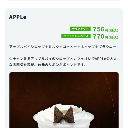
APPLe
756
テイクアウト
円（税込）
770
イートインスペース
円（税込）
アップルパイシロップ＋ミルク＋コーヒー＋ホイップ＋ブラウニー
シナモン香るアップルパイのシロップとカフェオレでAPPLeの大人
な雰囲気を表現。首元のリボンがポイントです。