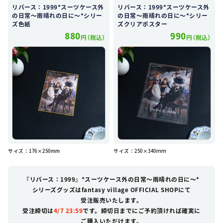
リバース：1999*スーツケース外
リバース：1999*スーツケース外
の日常～雨晴れの日に～*シリー
の日常～雨晴れの日に～*シリー
ズ色紙
ズクリアポスター
880
990
円（税込）
円（税込）
サイズ：176×250mm
サイズ：250×340ｍｍ
『リバース：1999』
*スーツケース外の日常
～雨晴れの日に～*
シリーズグッズは
fantasy
village
OFFICIAL
SHOPにて
受注販売いたします。
受注締切は
4/7 23:59
です。
締切日までに
ご予約頂ければ
確実に
ご購入いただけます。