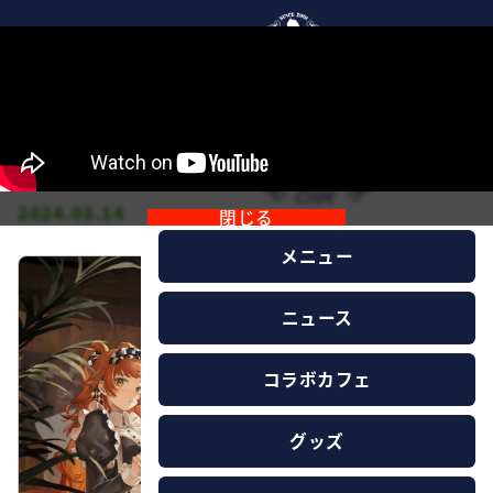
『リバース：1999』×キュアメイドカフェ スー
ツケース外の日常 ~雨晴れの日に~
2024.03.14
閉じる
メニュー
ニュース
コラボカフェ
グッズ