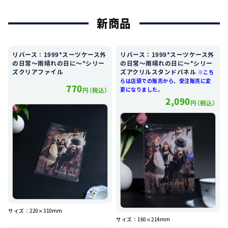
新商品
リバース：1999*スーツケース外
リバース：1999*スーツケース外
の日常～雨晴れの日に～*シリー
の日常～雨晴れの日に～*シリー
ズクリアファイル
ズアクリルスタンドパネル
※こち
らは店頭での販売から、受注販売に変
770
円（税込）
更になりました。
2,090
円（税込）
サイズ：220×310ｍｍ
サイズ：160×214ｍｍ