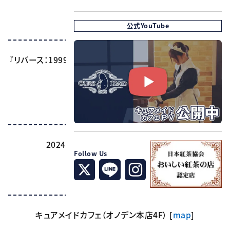
公式YouTube
タイトル
『リバース：1999』×キュアメイドカフェ スーツケース外の日
常 ~雨晴れの日に~
開催期間
2024年3月20日(水・祝)～4月7日(日)
Follow Us
開催店舗
キュアメイドカフェ（オノデン本店4F） [
map
]