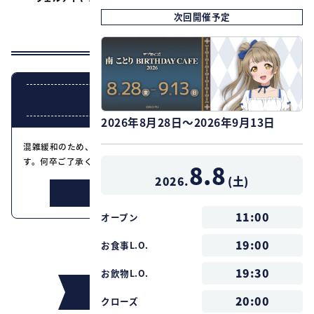
コラボドリンクご注文で
特典も！
次回開催予定
グッズや展示もお楽しみに♪
整理券配布について
2026年8月28日～2026年9月13日
混雑緩和のため、一部日程の入場を整理券制とさせていただきま
す。何卒ご了承ください。
8.8
2026.
(
土
)
詳しくはこちら
11:00
オープン
19:00
お食事L.O.
19:30
お飲物L.O.
インフォメーション
20:00
クローズ