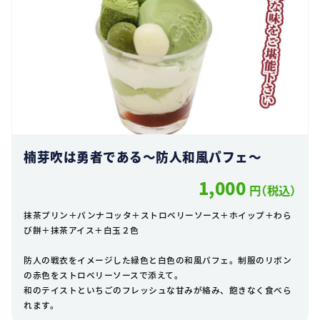
楠芽吹は勇者である～防人和風パフェ～
1,000
円（税込）
抹茶プリン＋パンナコッタ＋ストロベリーソース＋ホイップ＋わら
び餅＋抹茶アイス＋白玉２色
防人の戦衣をイメージした緑色と白色の和風パフェ。制服のリボン
の赤色をストロベリーソースで添えて。
和のテイストといちごのフレッシュな甘みが絡み、飽きなく食べら
れます。