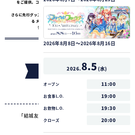
をご提供。コラボメニューご注文で限定特典もプレゼント！
さらに先行グッズ販売や場面写真の展示など「結城友奈は勇者であ
る 大満開の章」の世界観に浸れる店内に。
皆様のご来店お待ちしております。
2026年8月8日～2026年8月16日
8.5
2026.
(
水
)
インフォメーション
11:00
オープン
19:00
タイトル
お食事L.O.
19:30
お飲物L.O.
「結城友奈は勇者である 大満開の章」カフェ
20:00
クローズ