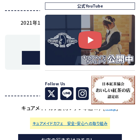
開催期間
公式YouTube
2021年12月24日(金)～2022年1月16日(日)
※年末年始は営業時間が異なります。
詳しくはこちら
Follow Us
開催店舗
キュアメイドカフェ（オノデン本店4F） [
map
]
キュアメイドカフェ 安全・安心への取り組み