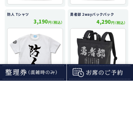
防人 Tシャツ
勇者部 2wayバックパック
3,190
4,290
円（税込）
円（税込）
勇者部 脱着式フルカラーワッペ
勇者部 湯のみ
ン
990
1,430
円（税込）
円（税込）