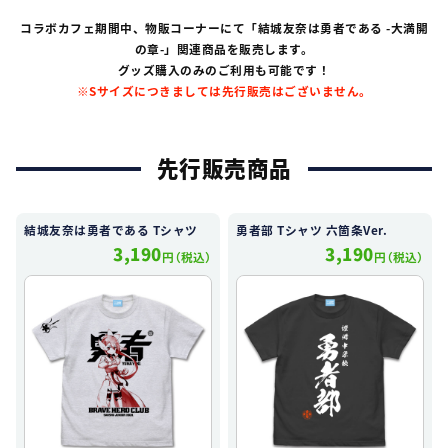
コラボカフェ期間中、物販コーナーにて「結城友奈は勇者である -大満開
の章-」関連商品を販売します。
グッズ購入のみのご利用も可能です！
※Sサイズにつきましては先行販売はございません。
先行販売商品
結城友奈は勇者である Tシャツ
勇者部 Tシャツ 六箇条Ver.
3,190
3,190
円（税込）
円（税込）