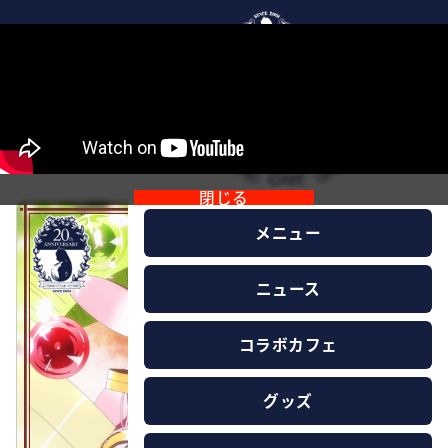
「結城友奈は勇者である 大満開の章」カフェ
2021.12.16
閉じる
メニュー
ニュース
コラボカフェ
グッズ