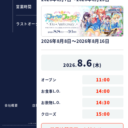
営業時間
11：00～20：00
フード ：
19:00
ラストオーダー
ドリンク：
19:30
2026年8月8日～2026年8月16日
8.6
2026.
(
木
)
11:00
オープン
14:00
お食事L.O.
14:30
お飲物L.O.
会社概要
店舗情報
お問い合わせ
GEE!STORE.com
15:00
クローズ
©TABLIER MARKETING inc. All rights reserved.