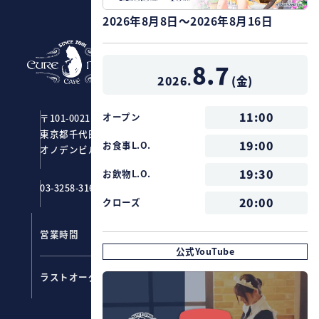
2026年8月8日～2026年8月16日
CURE MAID CAFÉ
8.7
2026.
(
金
)
11:00
オープン
〒101-0021
東京都千代田区外神田1-2-7
19:00
お食事L.O.
オノデンビル4F ジーストア・アキバ
19:30
お飲物L.O.
03-3258-3161
20:00
クローズ
営業時間
11：00～20：00
公式YouTube
フード ：
19:00
ラストオーダー
ドリンク：
19:30