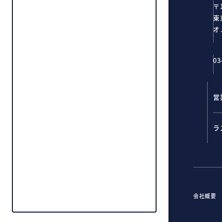
〒1
東
オ
03
営
ラ
会社概要