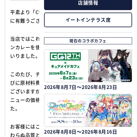
店舗情報
平素より「CURE MAID CAFE」をご愛顧いただき誠
イートインテラス席
に有難うございます。
当店ではこれまで、石川県の名物であるチャンピオ
現在のコラボカフェ
ンカレーを使用したカレーメニューをご提供してま
いりました。
このたび、チャンピオンカレー本家の価格改定なら
びに原材料費や諸経費の高騰に伴い、誠に恐縮では
2026年8月7日～2026年8月23日
ございますが、2026年8月1日（土）よりカレーメ
ニューの価格を改定させていただくこととなりまし
た。
お客様にはご負担をおかけいたしますが、今後も変
2026年8月8日～2026年8月16日
わらぬ品質とサービスの維持・向上に努めてまいり