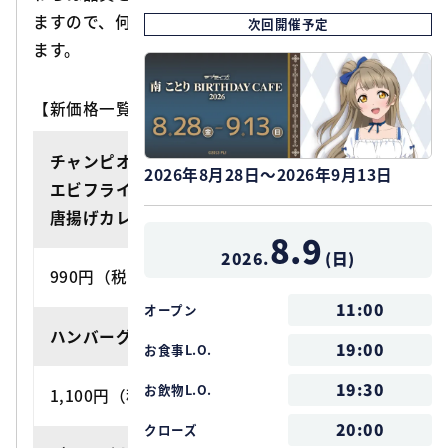
ますので、何卒ご理解賜りますようお願い申し上げ
次回開催予定
ます。
【新価格一覧】（2026年8月1日より）
チャンピオンカツカレー
2026年8月28日～2026年9月13日
エビフライカレー
唐揚げカレー
8.9
2026.
(
日
)
990円（税込）⇒ 1,100円（税込）
11:00
オープン
ハンバーグカレー
19:00
お食事L.O.
19:30
お飲物L.O.
1,100円（税込）⇒ 1,300円（税込）
20:00
クローズ