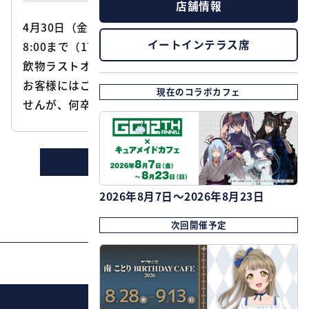
店舗情報
4月30日（金）はイベント準備の為、営業時間は1
イートインテラス席
8:00まで（17:00お食事ラストオーダー、17:30お
飲物ラストオーダー）とさせていただきます。
お客様にはご迷惑をお掛けし、大変申し訳ございま
現在のコラボカフェ
せんが、何卒御理解の程お願いいたします。
ニュースの一覧に戻る
2026年8月7日～2026年8月23日
次回開催予定
PAGE TOP